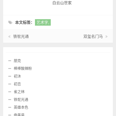
白云山世家
本文标签：
艺术字,
铁鸵光通
双玺名门马
朋克
棒棒酸辣粉
初沐
初恋
雀之林
铁鸵光通
英雄本色
曲美易