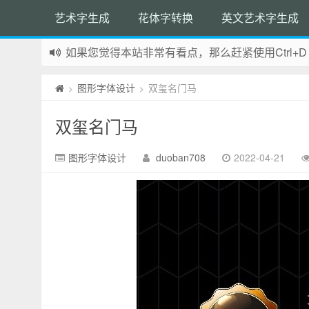
艺术字生成
花体字转换
英文艺术字生成
如果您觉得本站非常有看点，那么赶紧使用Ctrl+D
网站所有资源均来自网络，如有侵权请联系站长删
图形字体设计
双玺名门马
>
>
双玺名门马
图形字体设计
duoban708
2022-04-21