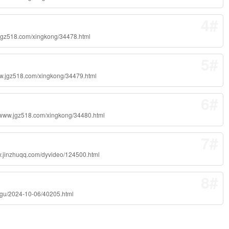
4#
com/xingkong/34478.html
5#
8.com/xingkong/34479.html
6#
518.com/xingkong/34480.html
7#
qq.com/dyvideo/124500.html
8#
024-10-06/40205.html