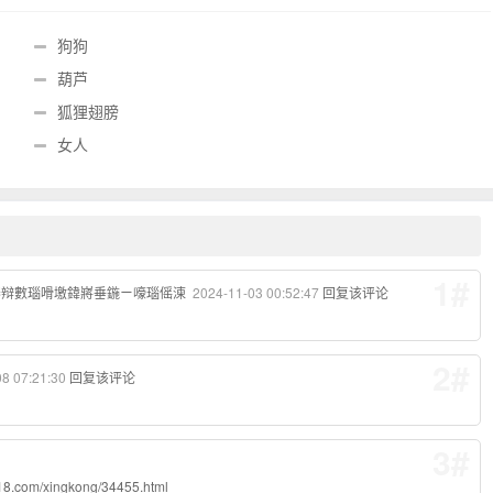
狗狗
葫芦
狐狸翅膀
女人
1#
褰辩數瑙嗗墽鍏嶈垂鍦ㄧ嚎瑙傜湅
2024-11-03 00:52:47
回复该评论
2#
08 07:21:30
回复该评论
3#
/xingkong/34455.html