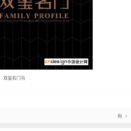
双玺名门马
狗