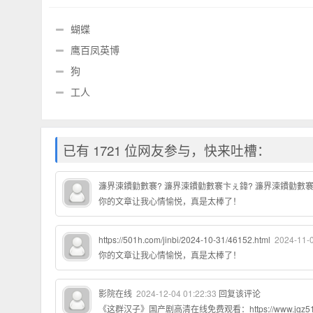
蝴蝶
鹰百凤英博
狗
工人
已有 1721 位网友参与，快来吐槽：
濂界湅鐨勭數褰? 濂界湅鐨勭數褰卞ぇ鍏? 濂界湅鐨勭數
你的文章让我心情愉悦，真是太棒了！
https://501h.com/jinbi/2024-10-31/46152.html
2024-11-
你的文章让我心情愉悦，真是太棒了！
影院在线
2024-12-04 01:22:33
回复该评论
《这群汉子》国产剧高清在线免费观看：https://www.jgz518.com