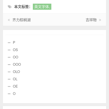
本文标签：
英文字体,
齐力棕榈湖
吉祥物
P
OS
OO
OOO
OLO
OL
OE
O