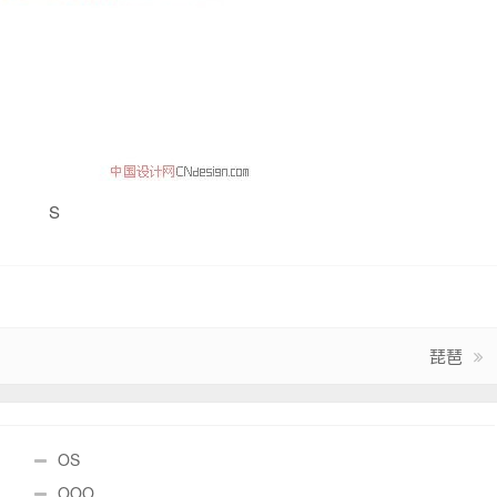
S
琵琶
OS
OOO